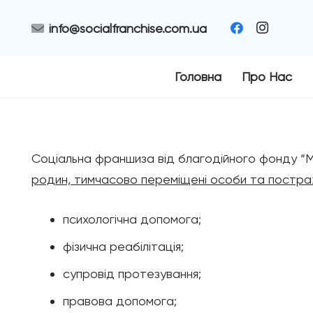
info@socialfranchise.com.ua
Головна
Про Нас
Соціальна франшиза від благодійного фонду “МА
родин, тимчасово переміщені особи та постраж
психологічна допомога;
фізична реабілітація;
супровід протезування;
правова допомога;