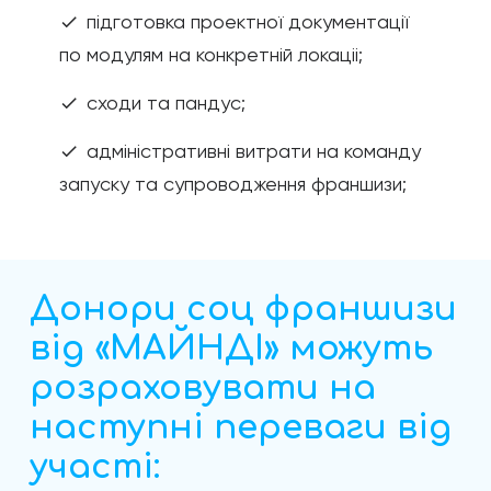
підготовка проектної документації
check
по модулям на конкретній локаціі;
сходи та пандус;
check
адміністративні витрати на команду
check
запуску та супроводження франшизи;
Донори соц франшизи
від «МАЙНДІ» можуть
розраховувати на
наступні переваги від
участі: