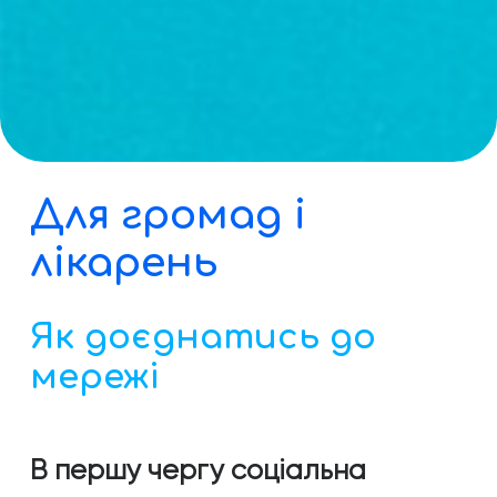
Для громад і
лікарень
Як доєднатись до
мережі
В першу чергу соціальна