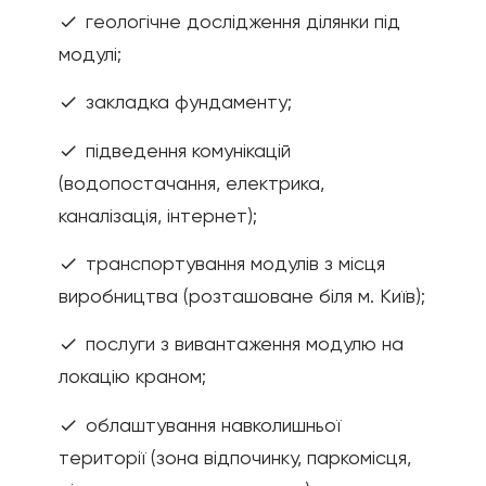
геологічне дослідження ділянки під
check
модулі;
закладка фундаменту;
check
підведення комунікацій
check
(водопостачання, електрика,
каналізація, інтернет);
транспортування модулів з місця
check
виробництва (розташоване біля м. Київ);
послуги з вивантаження модулю на
check
локацію краном;
облаштування навколишньої
check
території (зона відпочинку, паркомісця,