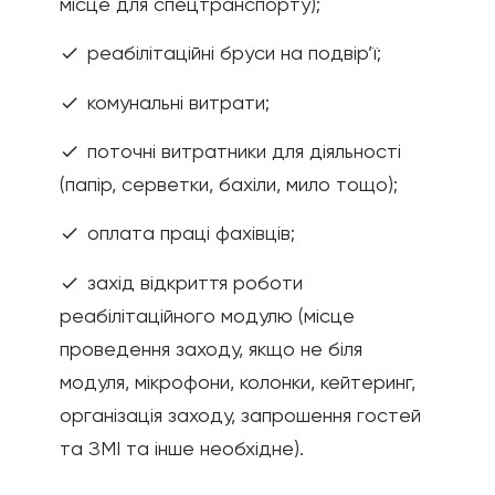
місце для спецтранспорту);
реабілітаційні бруси на подвір’ї;
check
комунальні витрати;
check
поточні витратники для діяльності
check
(папір, серветки, бахіли, мило тощо);
оплата праці фахівців;
check
захід відкриття роботи
check
реабілітаційного модулю (місце
проведення заходу, якщо не біля
модуля, мікрофони, колонки, кейтеринг,
організація заходу, запрошення гостей
та ЗМІ та інше необхідне).