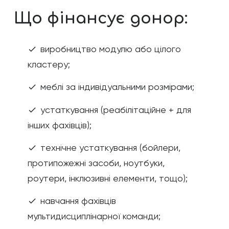
Що фінансує донор:
виробництво модулю або цілого
check
кластеру;
меблі за індивідуальними розмірами;
check
устаткування (реабілітаційне + для
check
інших фахівців);
технічне устаткування (бойлери,
check
протипожежні засоби, ноутбуки,
роутери, інклюзивні елементи, тощо);
навчання фахівців
check
мультидисциплінарної команди;